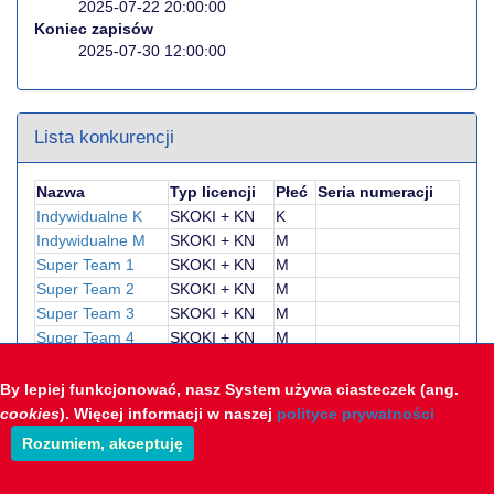
2025-07-22 20:00:00
Koniec zapisów
2025-07-30 12:00:00
Lista konkurencji
Nazwa
Typ licencji
Płeć
Seria numeracji
Indywidualne K
SKOKI + KN
K
Indywidualne M
SKOKI + KN
M
Super Team 1
SKOKI + KN
M
Super Team 2
SKOKI + KN
M
Super Team 3
SKOKI + KN
M
Super Team 4
SKOKI + KN
M
Super Team 5
SKOKI + KN
M
By lepiej funkcjonować, nasz System używa ciasteczek (ang.
cookies
). Więcej informacji w naszej
polityce prywatności
Krótkie wprowadzenie do systemu sts-live
Rozumiem, akceptuję
Opracowanie: STS-Timing & Polsoft