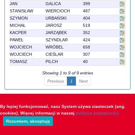
JAN
GALICA
399
STANISŁAW
WIERCIOCH
487
SZYMON
URBAŃSKI
404
MICHAŁ
JAROSZ
519
KACPER
JARZĄBEK
352
PAWEŁ
SZYNDLAR
424
WOJCIECH
WRÓBEL
658
WOJCIECH
CIEŚLAR
307
TOMASZ
PILCH
40
Showing 1 to 9 of 9 entries
Previous
1
Next
Krótkie wprowadzenie do systemu sts-live
By lepiej funkcjonować, nasz System używa ciasteczek (ang.
Opracowanie: STS-Timing & Polsoft
cookies
). Więcej informacji w naszej
polityce prywatności
Rozumiem, akceptuję