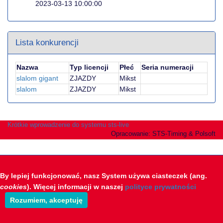
2023-03-13 10:00:00
Lista konkurencji
Nazwa
Typ licencji
Płeć
Seria numeracji
slalom gigant
ZJAZDY
Mikst
slalom
ZJAZDY
Mikst
Krótkie wprowadzenie do systemu sts-live
Opracowanie: STS-Timing & Polsoft
By lepiej funkcjonować, nasz System używa ciasteczek (ang.
cookies
). Więcej informacji w naszej
polityce prywatności
Rozumiem, akceptuję