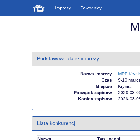
Imprezy
Zawodnicy
M
Podstawowe dane imprezy
Nazwa imprezy
MPP Kryni
Czas
9-10 marc
Miejsce
Krynica
Początek zapisów
2026-03-0
Koniec zapisów
2026-03-0
Lista konkurencji
Nazwa
Typ licencji