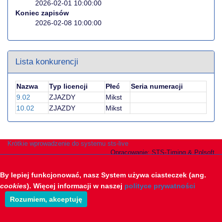
2026-02-01 10:00:00
Koniec zapisów
2026-02-08 10:00:00
Lista konkurencji
Nazwa
Typ licencji
Płeć
Seria numeracji
9.02
ZJAZDY
Mikst
10.02
ZJAZDY
Mikst
Krótkie wprowadzenie do systemu sts-live
Opracowanie: STS-Timing & Polsoft
By lepiej funkcjonować, nasz System używa ciasteczek (ang.
cookies
). Więcej informacji w naszej
polityce prywatności
Rozumiem, akceptuję