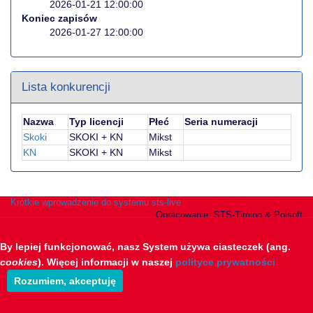
2026-01-21 12:00:00
Koniec zapisów
2026-01-27 12:00:00
Lista konkurencji
Nazwa
Typ licencji
Płeć
Seria numeracji
Skoki
SKOKI + KN
Mikst
KN
SKOKI + KN
Mikst
Krótkie wprowadzenie do systemu sts-live
Opracowanie: STS-Timing & Polsoft
By lepiej funkcjonować, nasz System używa ciasteczek (ang.
cookies
). Więcej informacji w naszej
polityce prywatności
Rozumiem, akceptuję