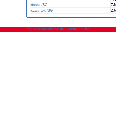
środa /SG
ZJ
czwartek /SG
ZJ
Krótkie wprowadzenie do systemu sts-live