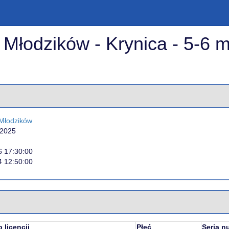
Młodzików - Krynica - 5-6 
Młodzików
 2025
6 17:30:00
4 12:50:00
 licencji
Płeć
Seria n