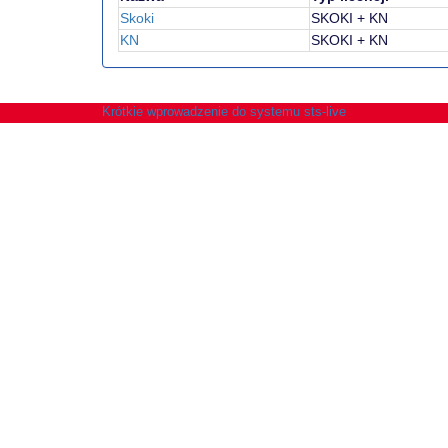
Skoki
SKOKI + KN
KN
SKOKI + KN
Krótkie wprowadzenie do systemu sts-live