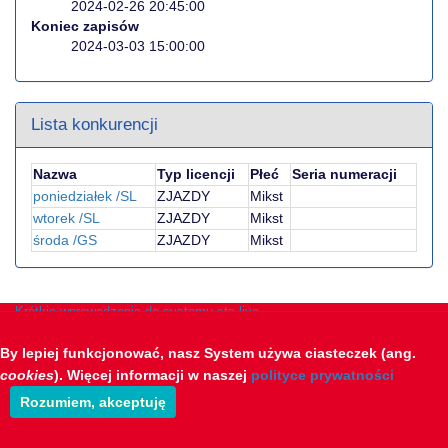
2024-02-26 20:45:00
Koniec zapisów
2024-03-03 15:00:00
Lista konkurencji
Nazwa
Typ licencji
Płeć
Seria numeracji
poniedziałek /SL
ZJAZDY
Mikst
wtorek /SL
ZJAZDY
Mikst
środa /GS
ZJAZDY
Mikst
Krótkie wprowadzenie do systemu sts-live
Opracowanie: STS-Timing & Polsoft
By lepiej funkcjonować, nasz System używa ciasteczek (ang.
cookies
). Więcej informacji w naszej
polityce prywatności
Rozumiem, akceptuję