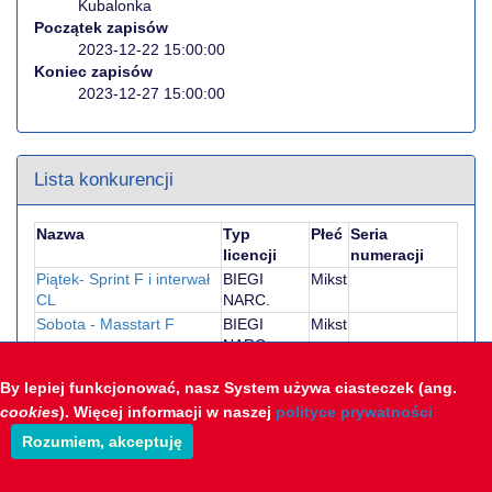
Kubalonka
Początek zapisów
2023-12-22 15:00:00
Koniec zapisów
2023-12-27 15:00:00
Lista konkurencji
Nazwa
Typ
Płeć
Seria
licencji
numeracji
Piątek- Sprint F i interwał
BIEGI
Mikst
CL
NARC.
Sobota - Masstart F
BIEGI
Mikst
NARC.
By lepiej funkcjonować, nasz System używa ciasteczek (ang.
cookies
). Więcej informacji w naszej
polityce prywatności
Krótkie wprowadzenie do systemu sts-live
Rozumiem, akceptuję
Opracowanie: STS-Timing & Polsoft