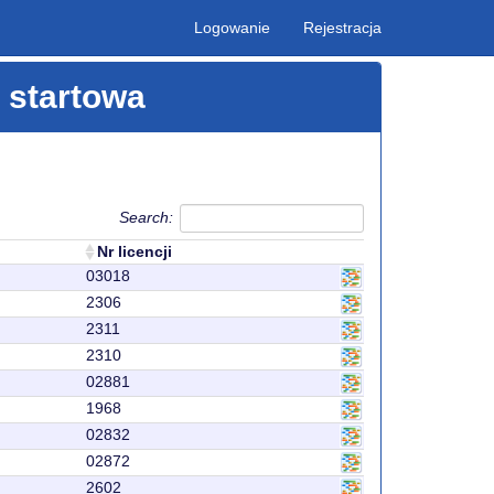
Logowanie
Rejestracja
a startowa
Search:
Nr licencji
03018
2306
2311
2310
02881
1968
02832
02872
2602