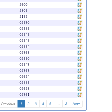
2600
2309
2152
02970
02589
02949
02948
02884
02763
02590
02947
02767
02624
02885
02623
02761
Previous
1
2
3
4
5
…
8
Next