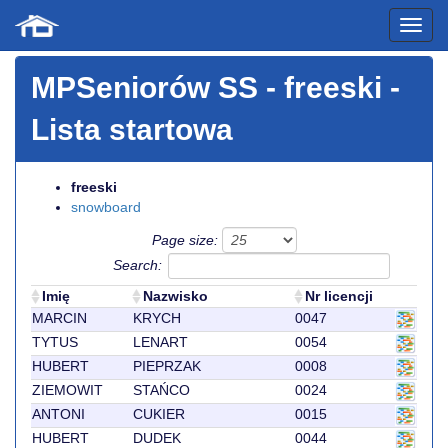
MPSeniorów SS
- freeski -
Lista startowa
freeski
snowboard
Page size:
Search:
Imię
Nazwisko
Nr licencji
MARCIN
KRYCH
0047
TYTUS
LENART
0054
HUBERT
PIEPRZAK
0008
ZIEMOWIT
STAŃCO
0024
ANTONI
CUKIER
0015
HUBERT
DUDEK
0044