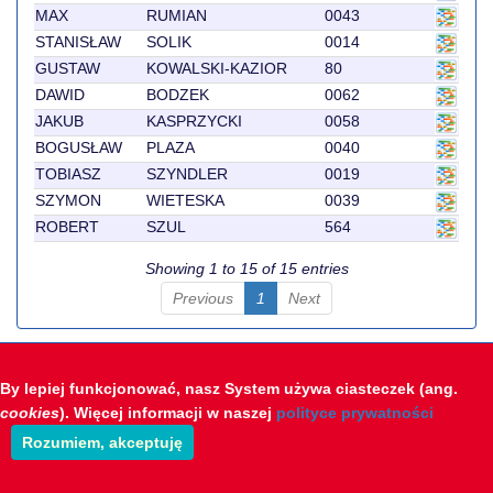
MAX
RUMIAN
0043
STANISŁAW
SOLIK
0014
GUSTAW
KOWALSKI-KAZIOR
80
DAWID
BODZEK
0062
JAKUB
KASPRZYCKI
0058
BOGUSŁAW
PLAZA
0040
TOBIASZ
SZYNDLER
0019
SZYMON
WIETESKA
0039
ROBERT
SZUL
564
Showing 1 to 15 of 15 entries
Previous
1
Next
Krótkie wprowadzenie do systemu sts-live
By lepiej funkcjonować, nasz System używa ciasteczek (ang.
Opracowanie: STS-Timing & Polsoft
cookies
). Więcej informacji w naszej
polityce prywatności
Rozumiem, akceptuję