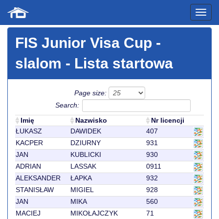
FIS Junior Visa Cup
-
slalom - Lista startowa
Page size:
Search:
Imię
Nazwisko
Nr licencji
ŁUKASZ
DAWIDEK
407
KACPER
DZIURNY
931
JAN
KUBLICKI
930
ADRIAN
LASSAK
0911
ALEKSANDER
ŁAPKA
932
STANISŁAW
MIGIEL
928
JAN
MIKA
560
MACIEJ
MIKOŁAJCZYK
71