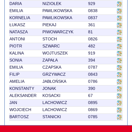
DARIA
NIZIOŁEK
929
EMILIA
PAWLIKOWSKA
0838
KORNELIA
PAWLIKOWSKA
0837
ŁUKASZ
PIEKAJ
361
NATASZA
PIWOWARCZYK
81
ANTONI
STOCH
0826
PIOTR
SZWARC
482
KALINA
WOJTUSZEK
919
SONIA
ZAPAŁA
394
EMILIA
CZAPSKA
0787
FILIP
GRZYWACZ
0843
AMELIA
JABŁOŃSKA
0786
KONSTANTY
JONAK
390
ALEKSANDER
KOSACKI
67
JAN
LACHOWICZ
0895
WOJCIECH
LACHOWICZ
0869
BARTOSZ
STANICKI
0785
Showing 1 to 25 of 60 entries