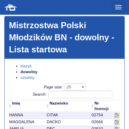
Mistrzostwa Polski
Młodzików BN
- dowolny -
Lista startowa
klasyk
dowolny
sztafety
Page size:
Search:
Imię
Nazwisko
Nr
licencji
HANNA
CITAK
02754
MAGDALENA
DACKO
02666
AMELIA
DEC
02532