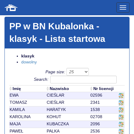
PP w BN Kubalonka
-
klasyk - Lista startowa
klasyk
dowolny
Page size:
Search:
Imię
Nazwisko
Nr licencji
EWA
CIEŚLAR
02596
TOMASZ
CIEŚLAR
2341
KAMILA
HARATYK
1538
KAROLINA
KOHUT
02708
MAJA
KUBACZKA
2096
PAWEŁ
PALKA
2536