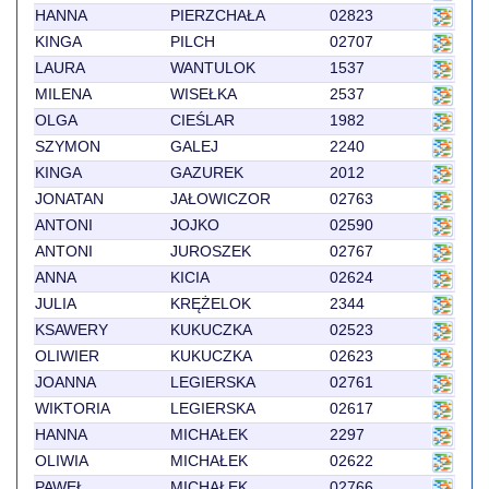
HANNA
PIERZCHAŁA
02823
KINGA
PILCH
02707
LAURA
WANTULOK
1537
MILENA
WISEŁKA
2537
OLGA
CIEŚLAR
1982
SZYMON
GALEJ
2240
KINGA
GAZUREK
2012
JONATAN
JAŁOWICZOR
02763
ANTONI
JOJKO
02590
ANTONI
JUROSZEK
02767
ANNA
KICIA
02624
JULIA
KRĘŻELOK
2344
KSAWERY
KUKUCZKA
02523
OLIWIER
KUKUCZKA
02623
JOANNA
LEGIERSKA
02761
WIKTORIA
LEGIERSKA
02617
HANNA
MICHAŁEK
2297
OLIWIA
MICHAŁEK
02622
PAWEŁ
MICHAŁEK
02766