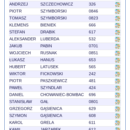
ANDRZEJ
SZCZECHOWICZ
326
PIOTR
SZYMBORSKI
0846
TOMASZ
SZYMBORSKI
0823
KLEMENS
BIENIEK
666
STEFAN
DRABIK
617
ALEKSANDER
LUBERDA
532
JAKUB
PABIN
0701
WOJCIECH
RUSNAK
0851
ŁUKASZ
HANUS
653
HUBERT
LATUSEK
565
WIKTOR
FICKOWSKI
242
PIOTR
PASZKIEWICZ
481
PAWEŁ
SZYNDLAR
424
DANIEL
CHOWANIEC-BOMBAC
696
STANISŁAW
GAŁ
0801
GRZEGORZ
GĄSIENICA
629
SZYMON
GĄSIENICA
608
KAROL
GRELA
611
KAMIL
JARZĄBEK
612